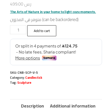
499.00
ر.س
The Arts of Nature in your home to light cozy moments.
متوفر في المخزون (can be backordered)
Wooden
Add to cart
Candlestick
SCP-
V-
5
quantity
SKU:
CNB-SCP-V-5
Category:
Candlestick
Tag:
Sculpture
Description
Additional information