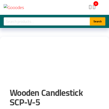
Skip
Gooodes
0
to
the
Search
Search
content
for:
Wooden Candlestick
SCP-V-5