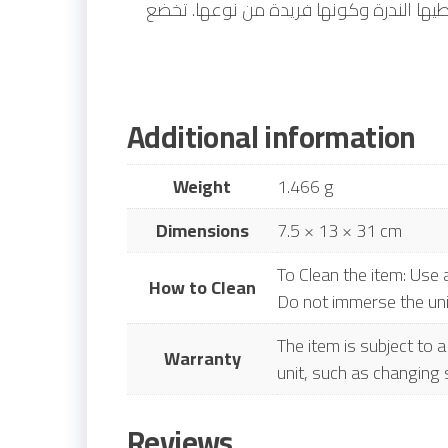
يها الندرة وكونها فريدة من نوعها. تخضع
Additional information
Weight
1.466 g
Dimensions
7.5 × 13 × 31 cm
To Clean the item: Use 
How to Clean
Do not immerse the unit 
The item is subject to
Warranty
unit, such as changing 
Reviews