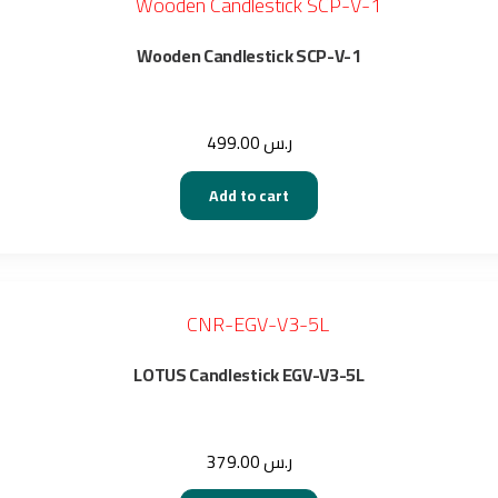
Wooden Candlestick SCP-V-1
499.00
ر.س
Add to cart
LOTUS Candlestick EGV-V3-5L
379.00
ر.س