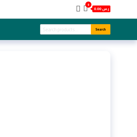
0
ر.س 0.00
Search
Search
for: