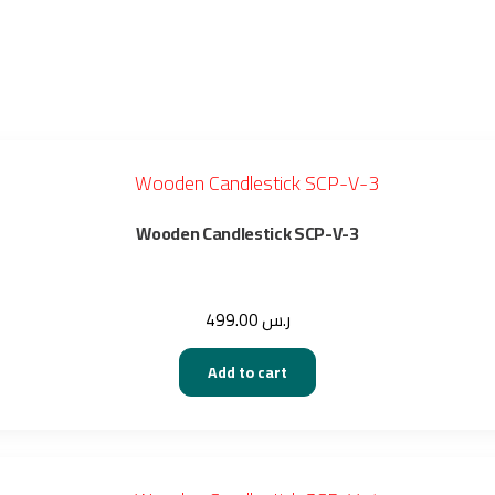
Wooden Candlestick SCP-V-3
499.00
ر.س
Add to cart