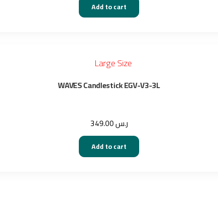
Add to cart
WAVES Candlestick EGV-V3-3L
349.00
ر.س
Add to cart