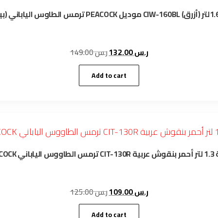
Original
Current
149.00
ر.س
132.00
ر.س
price
price
was:
is:
Add to cart
ر.س 132.00.
ر.س 149.00.
PEACOCK اباني
Original
Current
125.00
ر.س
109.00
ر.س
price
price
was:
is:
Add to cart