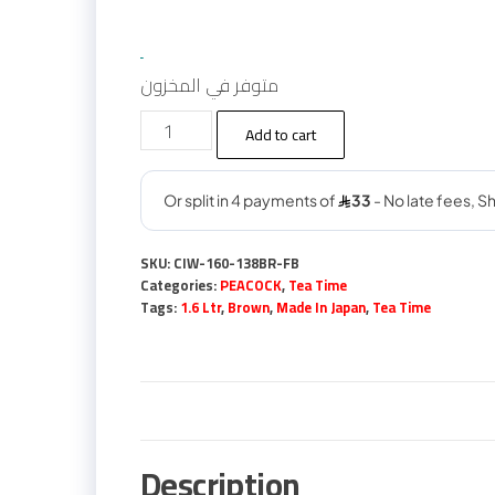
ر.س 132.00.
ر.س 149.00.
متوفر في المخزون
ترمس
Add to cart
الطاوس
الياباني
(بيكوك)
PEACOCK
SKU:
CIW-160-138BR-FB
موديل
Categories:
PEACOCK
,
Tea Time
CIW-
Tags:
1.6 Ltr
,
Brown
,
Made In Japan
,
Tea Time
160BR
سعة
1.6لتر
(بني)
quantity
Description