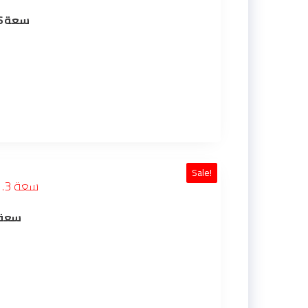
ترمس الطاوس الياباني (بيكوك) PEACOCK موديل CIW-160BL سعة 1.6لتر (أزرق)
Sale!
ترمس الطاووس الي CIT-130R سعة 1.3 لتر أحمر بنقوش عربية