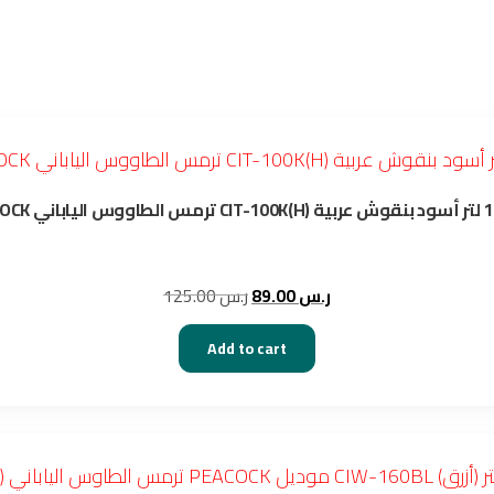
P
Original
Current
125.00
ر.س
89.00
ر.س
price
price
was:
is:
Add to cart
ر.س 89.00.
ر.س 125.00.