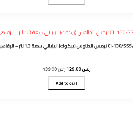
ر.س 109.00.
ر.س 125.00.
ترمس الطاوس (بيكوك) الياباني سعة 1.3 لتر – الرفاهية CI-1
Original
Current
139.00
ر.س
129.00
ر.س
price
price
was:
is:
Add to cart
ر.س 129.00.
ر.س 139.00.