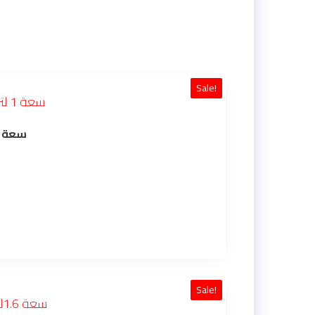
Sale!
EACOCK ترمس الطاووس الياباني CIT-100K(H) سعة 1 لتر أسود بنقوش عربية
Sale!