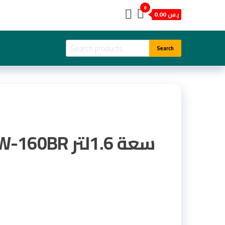
0
ر.س 0.00
Search
Search
for: