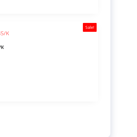
Sale!
30/SSS/K