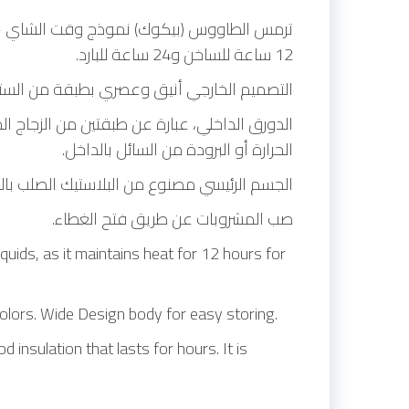
ترمس الطاووس (بيكوك) نموذج وقت الشاي – وا
12 ساعة للساخن و24 ساعة للبارد.
التصميم الخارجي أنيق وعصري بطبقة من الست.
الدورق الداخلي، عبارة عن طبقتين من الزجاج ا
الحرارة أو البرودة من السائل بالداخل.
الجسم الرئيسي مصنوع من البلاستيك الصلب بال
صب المشروبات عن طريق فتح الغطاء.
uids, as it maintains heat for 12 hours for
colors. Wide Design body for easy storing.
 insulation that lasts for hours. It is