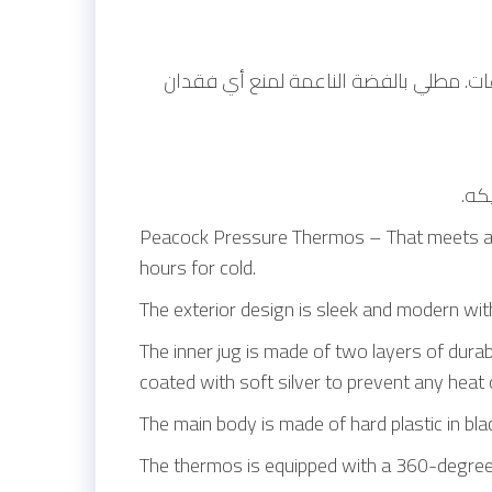
ساعات. مطلي بالفضة الناعمة لمنع أي فقدان
Peacock Pressure Thermos – That meets all y
hours for cold.
The exterior design is sleek and modern with
The inner jug ​​is made of two layers of dura
coated with soft silver to prevent any heat o
The main body is made of hard plastic in bla
The thermos is equipped with a 360-degree 