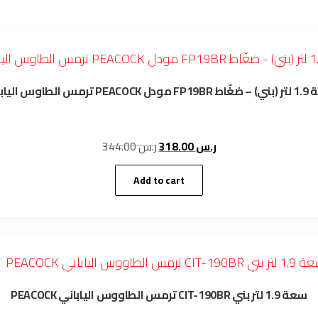
ترمس الطاوس الياباني PE
Original
Current
344.00
ر.س
318.00
ر.س
price
price
was:
is:
Add to cart
ر.س 318.00.
ر.س 344.00.
PEACOCK ترمس الطاووس الياباني CIT-190BR سعة 1.9 لتر بني