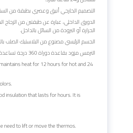
التصميم الخارجي أنيق وعصري بطبقة من الستا.
الدورق الداخلي، عبارة عن طبقتين من الزجاج ا
الحرارة أو البرودة من السائل بالداخل.
الجسم الرئيسي مصنوع من البلاستيك الصلب ب.
الترمس مزود بقاعدة دوراة 360 درجة تساعدة على صب السائل عند الضغط دون الحاجة إلي رفع الترمس أو تحريكه.
 maintains heat for 12 hours for hot and 24
olors.
 insulation that lasts for hours. It is
e need to lift or move the thermos.