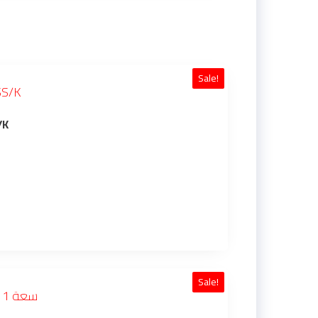
Sale!
30/SSS/K
Sale!