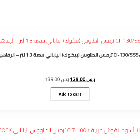
ترمس الطاوس (بيكوك) الياباني سعة 1.3 لتر – الرفاهية CI-1
Original
Current
139.00
ر.س
129.00
ر.س
price
price
was:
is:
Add to cart
ر.س 129.00.
ر.س 139.00.