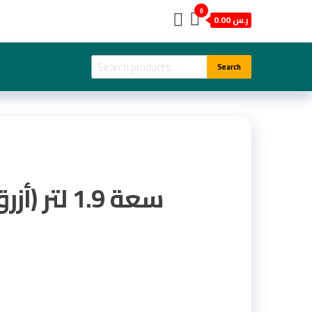
0
ر.س 0.00
Search
Search
for: