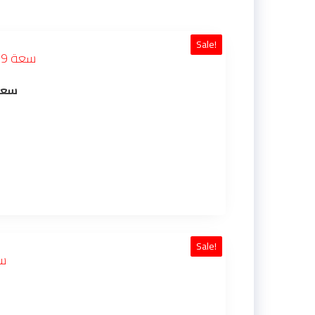
Sale!
ACOCK مودل FP19BR سعة 1.9 لتر (بني) – ضغّاط
Sale!