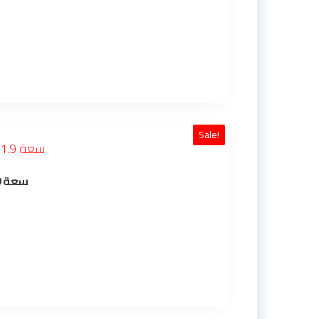
Sale!
ترمس الطاوس الياباني (بيكوك) PEACOCK موديل CIT-190BL سعة 1.9لتر (أزرق)