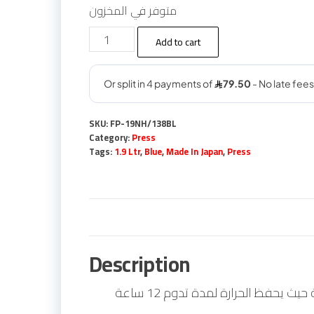
ر.س 318.00.
ر.س 344.00.
متوفر في المخزون
ترمس
Add to cart
الطاوس
الياباني
PEACOCK
مودل
SKU:
FP-19NH/138BL
FP19BL
Category:
Press
سعة
Tags:
1.9 Ltr
,
Blue
,
Made In Japan
,
Press
1.9
لتر
(أزرق)
-
ضغّاط
Description
quantity
ترمس الطاووس (بيكوك) الضغّاط – والذي يلبي كافة احتياجاتك في تناول المشروبات والسوائل الباردة والساخنة حيث يحفظ الحرارة لمدة تدوم 12 ساعة