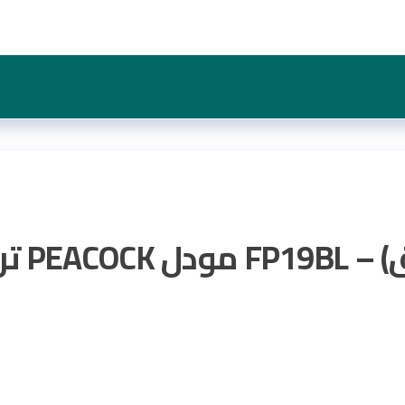
سع) –