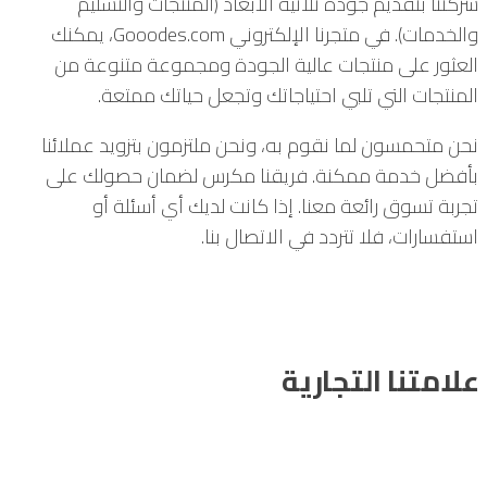
شركتنا بتقديم جودة ثلاثية الأبعاد (المنتجات والتسليم
والخدمات). في متجرنا الإلكتروني Gooodes.com، يمكنك
العثور على منتجات عالية الجودة ومجموعة متنوعة من
المنتجات التي تلبي احتياجاتك وتجعل حياتك ممتعة.
نحن متحمسون لما نقوم به، ونحن ملتزمون بتزويد عملائنا
بأفضل خدمة ممكنة. فريقنا مكرس لضمان حصولك على
تجربة تسوق رائعة معنا. إذا كانت لديك أي أسئلة أو
استفسارات، فلا تتردد في الاتصال بنا.
علامتنا التجارية