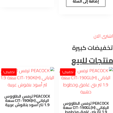
ر.س 179.00.
ر.س 139.00.
هو:
هو:
إضافة إلى السلة
ر.س 179.00.
ر.س 155.00.
رى الان
فيضات كبيرة
تجات للبيع
تخفيض!
تخفيض!
PEACOCK ترمس الطاووس
الياباني CIT-190K(H) سعة
PEACOCK ترمس الطاووس
1.9 لتر أسود بنقوش عربية
الياباني CIT-190GL(H) سعة
1.9 لتر بني غامق وخطوط