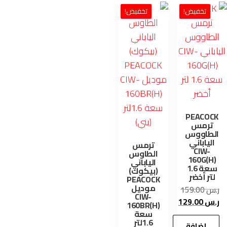
تخفيض!
تخفيض!
PEACOC
ترمس
لطاووس
الياباني
ترمس
CIW-
الطاوس
160G(H)
الياباني
سعة 1.6
(بيكوك)
لتر أخضر
PEACOCK
موديل
.س
159.00
CIW-
لسعر
.س
129.00
160BR(H)
أصلي
السعر
سعة
1.6لتر
و:
الحالي
إضافة