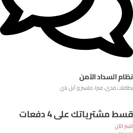
ام السداد الآمن
قات مدى، فيزا، ماستر و آبل باي
ط مشترياتك على 4 دفعات
 الآن