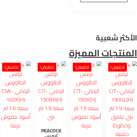
ر.س 179.00.
ر.س 155.00.
أكثر شعبية
منتجات المميزة
تخفيض!
تخفيض!
تخفيض!
تخفيض!
PEACOCK
ترمس