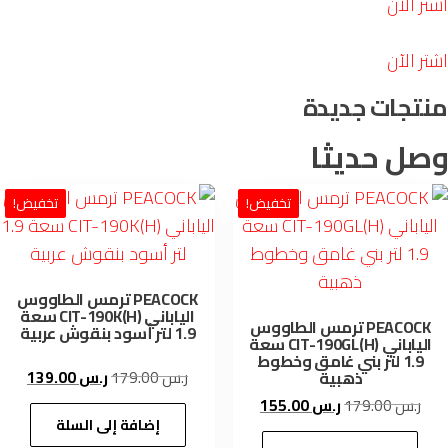
 الآن
 الآن
تجات جديدة
ل حديثا
تخفيض!
تخفيض!
PEACOCK ترمس الطاووس
الياباني CIT-190K(H) سعة
PEACOCK ترمس الطاووس
1.9 لتر أسود بنقوش عربية
الياباني CIT-190GL(H) سعة
1.9 لتر بني غامق وخطوط
السعر
السعر
ذهبية
ر.س
179.00
ر.س
139.00
الأصلي
الحالي
السعر
السعر
ر.س
179.00
ر.س
155.00
هو:
هو:
إضافة إلى السلة
الأصلي
الحالي