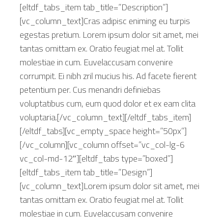
[eltdf_tabs_item tab_title=”Description”]
[vc_column_text]Cras adipisc eniming eu turpis
egestas pretium. Lorem ipsum dolor sit amet, mei
tantas omittam ex. Oratio feugiat mel at. Tollit
molestiae in cum. Euvelaccusam convenire
corrumpit. Ei nibh zril mucius his. Ad facete fierent
petentium per. Cus menandri definiebas
voluptatibus cum, eum quod dolor et ex eam clita
voluptaria.[/vc_column_text][/eltdf_tabs_item]
[/eltdf_tabs][vc_empty_space height=”50px”]
[/vc_column][vc_column offset=”vc_col-lg-6
vc_col-md-12″][eltdf_tabs type=”boxed”]
[eltdf_tabs_item tab_title=”Design”]
[vc_column_text]Lorem ipsum dolor sit amet, mei
tantas omittam ex. Oratio feugiat mel at. Tollit
molestiae in cum. Euvelaccusam convenire