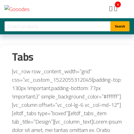
Skip
Gooodes
0
to
the
Search
Search
content
for:
Tabs
[vc_row row_content_width=”grid”
css=”.vc_custom_1522055312045{padding-top:
130px !important;padding-bottom: 77px
!important;}” simple_background_color=”#ffffff”]
[vc_column offset=”vc_col-lg-6 vc_col-md-12″]
[eltdf_tabs type=”boxed”][eltdf_tabs_item
tab_title=”Design”][vc_column_text]Lorem ipsum
dolor sit amet, mei tantas omittam ex. Oratio