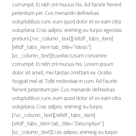
corrumpit. Ei nibh zril mucius his. Ad facete fierent
petentium per. Cus menandri definiebas
voluptatibus cum, eum quod dolor et ex eam clita
voluptaria. Cras adipisc eniming eu turpis egestas
pretium.[/vc_column_text][/eltdf_tabs_item]
[eltdf_tabs_item tab_title=”Ideas”]
[vc_column_text]Euvelaccusam convenire
corrumpit. Ei nibh zril mucius his. Lorem ipsum
dolor sit amet, mei tantas omittam ex. Oratio
feugiat mel at. Tollit molestiae in cum. Ad facete
fierent petentium per. Cus menandri definiebas
voluptatibus cum, eum quod dolor et ex eam clita
voluptaria. Cras adipisc eniming eu turpis.
[/vc_column_text][/eltdf_tabs_item]
[eltdf_tabs_item tab_title=”Description”]
[vc_column_text]Cras adipisc eniming eu turpis