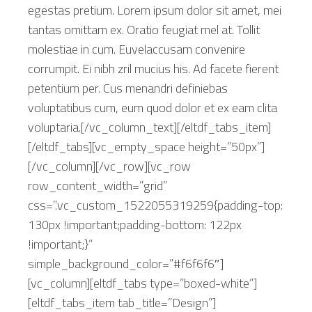
egestas pretium. Lorem ipsum dolor sit amet, mei
tantas omittam ex. Oratio feugiat mel at. Tollit
molestiae in cum. Euvelaccusam convenire
corrumpit. Ei nibh zril mucius his. Ad facete fierent
petentium per. Cus menandri definiebas
voluptatibus cum, eum quod dolor et ex eam clita
voluptaria.[/vc_column_text][/eltdf_tabs_item]
[/eltdf_tabs][vc_empty_space height=”50px”]
[/vc_column][/vc_row][vc_row
row_content_width=”grid”
css=”.vc_custom_1522055319259{padding-top:
130px !important;padding-bottom: 122px
!important;}”
simple_background_color=”#f6f6f6″]
[vc_column][eltdf_tabs type=”boxed-white”]
[eltdf_tabs_item tab_title=”Design”]