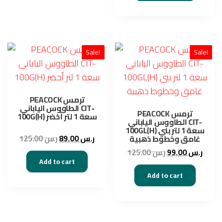
ر.س 125.00.
Sale!
Sale!
PEACOCK ترمس
الطاووس الياباني CIT-
PEACOCK ترمس
100G(H) سعة 1 لتر أخضر
الطاووس الياباني CIT-
100GL(H) سعة 1 لتر بني
Original
Current
125.00
ر.س
89.00
ر.س
غامق وخطوط ذهبية
price
price
Original
Curre
125.00
ر.س
99.00
ر.س
was:
is:
Add to cart
price
price
ر.س 89.00.
ر.س 125.00.
was:
is:
Add to cart
ر.س 125.00.