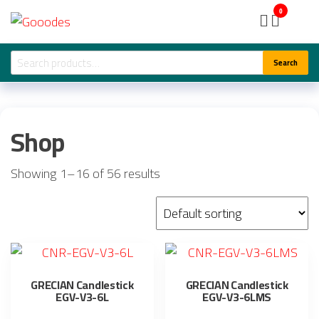
Skip
Gooodes
0
to
the
Search
Search
content
for:
Shop
Showing 1–16 of 56 results
GRECIAN Candlestick
GRECIAN Candlestick
EGV-V3-6L
EGV-V3-6LMS