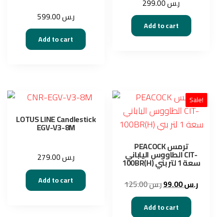
299.00
ر.س
599.00
ر.س
Add to cart
Add to cart
Sale!
LOTUS LINE Candlestick
EGV-V3-8M
PEACOCK ترمس
الطاووس الياباني CIT-
279.00
ر.س
100BR(H) سعة 1 لتر بني
Add to cart
Original
Curre
125.00
ر.س
99.00
ر.س
price
price
was:
is:
Add to cart