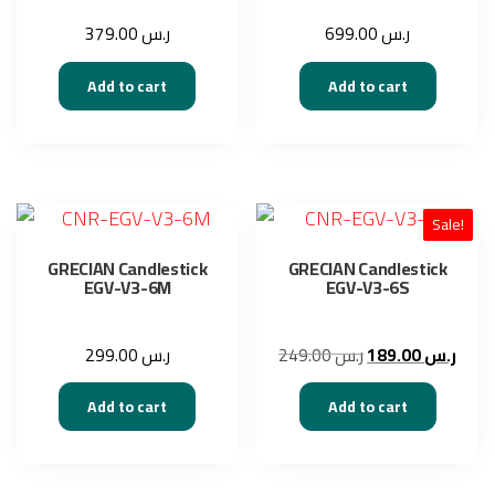
379.00
ر.س
699.00
ر.س
Add to cart
Add to cart
Sale!
GRECIAN Candlestick
GRECIAN Candlestick
EGV-V3-6M
EGV-V3-6S
Original
Curre
299.00
ر.س
249.00
ر.س
189.00
ر.س
price
price
was:
is:
Add to cart
Add to cart
ر.س 249.00.