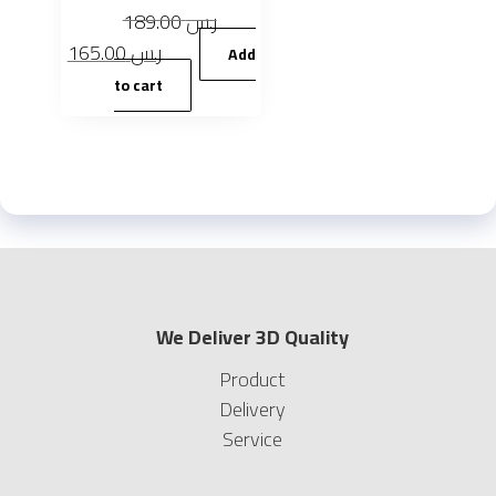
189.00
ر.س
Original
Current
165.00
ر.س
Add
price
price
to cart
was:
is:
ر.س 165.00.
ر.س 189.00.
We Deliver 3D Quality
Product
Delivery
Service