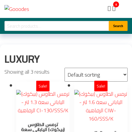
Skip
Gooodes
0
to
the
Search
Search
content
for:
LUXURY
Showing all 3 results
Sale!
Sale!
ترمس الطاوس
(بيكوك) الياباني سعة